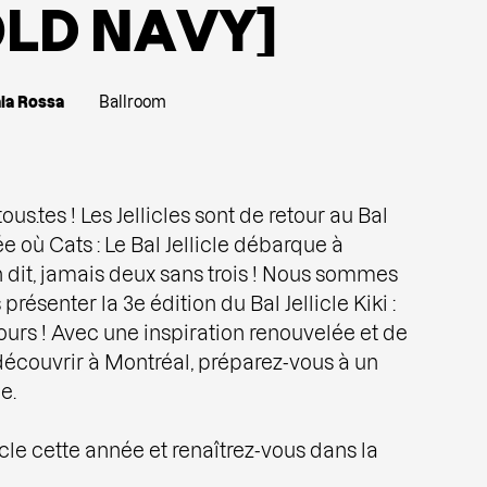
O
L
D
N
A
V
Y
]
ala Rossa
Ballroom
 tous.tes ! Les Jellicles sont de retour au Bal
née où Cats : Le Bal Jellicle débarque à
dit, jamais deux sans trois ! Nous sommes
s présenter la 3e édition du Bal Jellicle Kiki :
ours ! Avec une inspiration renouvelée et de
découvrir à Montréal, préparez-vous à un
e.
icle cette année et renaîtrez-vous dans la