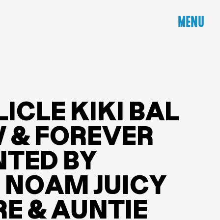
MENU
L
I
C
L
E
K
I
K
I
B
A
L
W
&
F
O
R
E
V
E
R
N
T
E
D
B
Y
R
N
O
A
M
J
U
I
C
Y
R
E
&
A
U
N
T
I
E