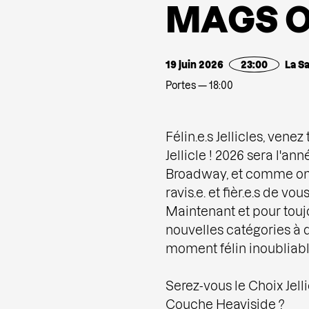
M
A
G
S
19 juin 2026
23:00
La S
Portes — 18:00
Félin.e.s Jellicles, venez
Jellicle ! 2026 sera l'an
Broadway, et comme on 
ravis.e. et fièr.e.s de vou
Maintenant et pour touj
nouvelles catégories à 
moment félin inoubliabl
Serez-vous le Choix Jell
Couche Heaviside ?