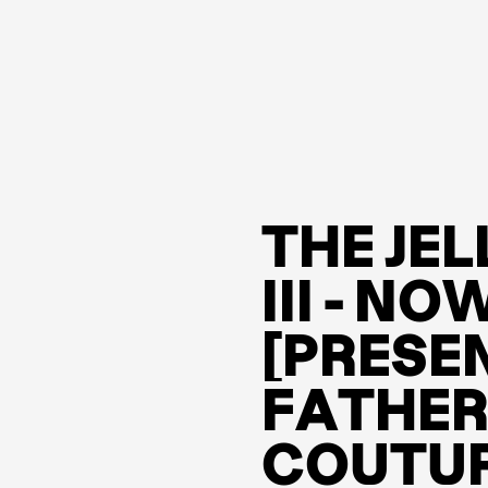
T
H
E
J
E
L
I
I
I
-
N
O
[
P
R
E
S
E
F
A
T
H
E
C
O
U
T
U