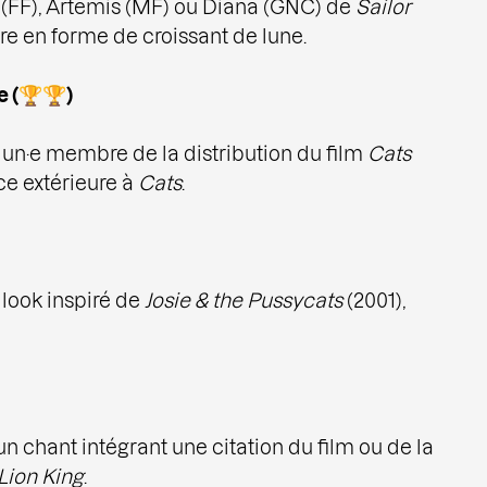
 (FF), Artemis (MF) ou Diana (GNC) de
Sailor
re en forme de croissant de lune.
e (🏆🏆)
n·e membre de la distribution du film
Cats
ce extérieure à
Cats
.
look inspiré de
Josie & the Pussycats
(2001),
un chant intégrant une citation du film ou de la
Lion King
.