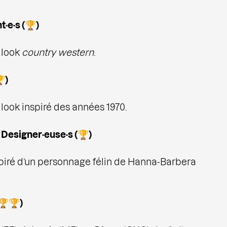
·e·s (🏆)
 look
country western
.
)
look inspiré des années 1970.
 Designer·euse·s (🏆)
piré d’un personnage félin de Hanna-Barbera
🏆🏆)