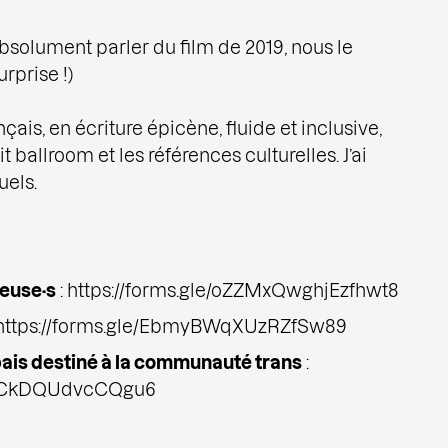
bsolument parler du film de 2019, nous le
rprise !)
çais, en écriture épicène, fluide et inclusive,
t ballroom et les références culturelles. J’ai
uels.
·euse·s
:
https://forms.gle/oZZMxQwghjEzfhwt8
https://forms.gle/EbmyBWqXUzRZfSw89
abais destiné à la communauté trans
:
LvsCkDQUdvcCQgu6