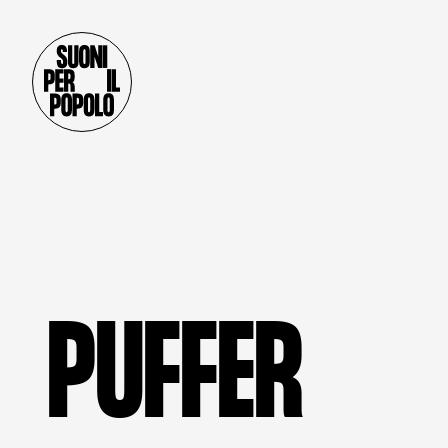
P
U
F
F
E
R