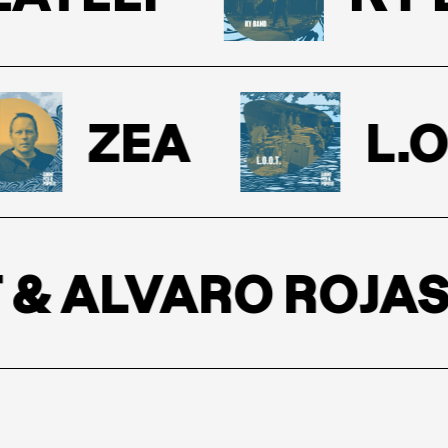
ZEA
L.O.O
 ALVARO ROJAS