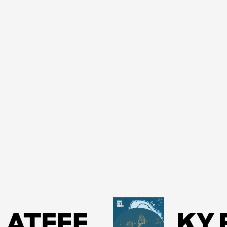
TEEF
KY B