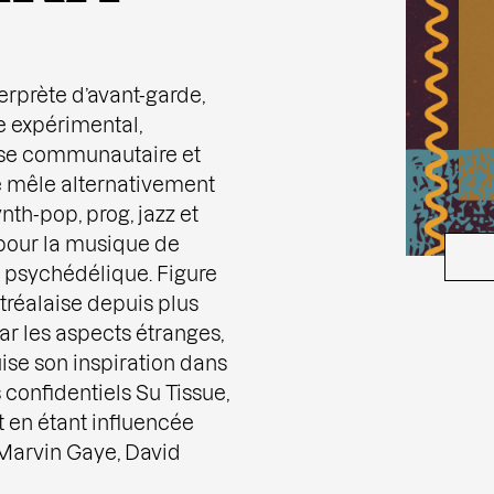
erprète d’avant-garde,
e expérimental,
euse communautaire et
 mêle alternativement
nth-pop, prog, jazz et
 pour la musique de
l psychédélique. Figure
réalaise depuis plus
ar les aspects étranges,
ise son inspiration dans
 confidentiels Su Tissue,
t en étant influencée
Marvin Gaye, David