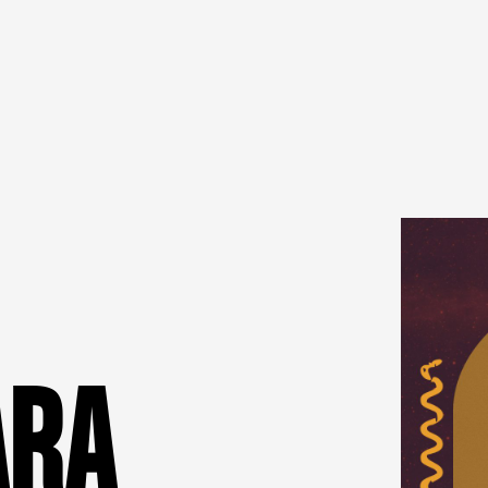
A
R
A