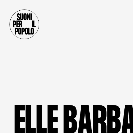
E
L
L
E
B
A
R
B