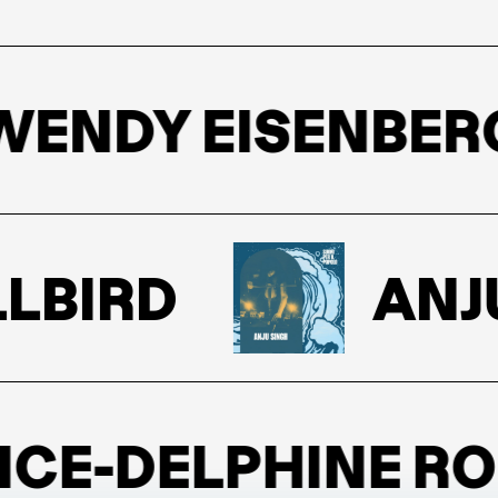
NDY EISENBERG 
BIRD
ANJU 
E-DELPHINE ROU