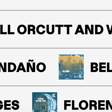
L ORCUTT AND WE
DAÑO
BELL
S
FLORENC