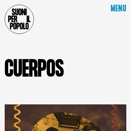
MENU
C
U
E
R
P
O
S